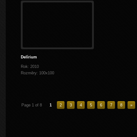
Delírium
Rok: 2010
Rozměry: 100x100
Page 1 of 8
1
2
3
4
5
6
7
8
»