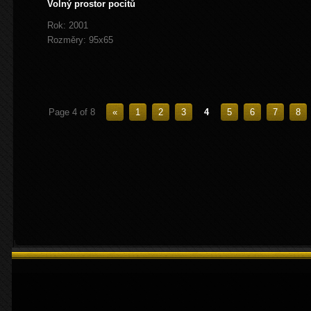
Volný prostor pocitů
Rok: 2001
Rozměry: 95x65
Page 4 of 8
«
1
2
3
4
5
6
7
8