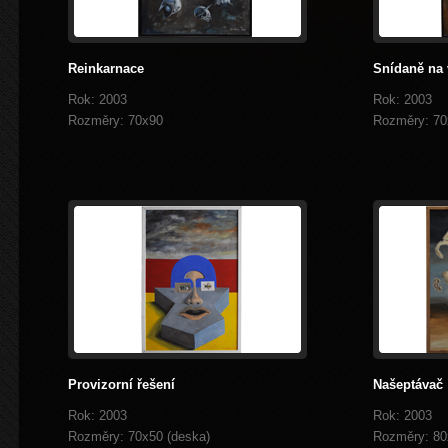
Reinkarnace
Snídaně na v
Rok: 2003
Rok: 2003
Rozměry: 70x90
Rozměry: 70
Provizorní řešení
Našeptávač
prev
next
Rok: 2003
Rok: 2003
Rozměry: 70x50 (deska)
Rozměry: 80