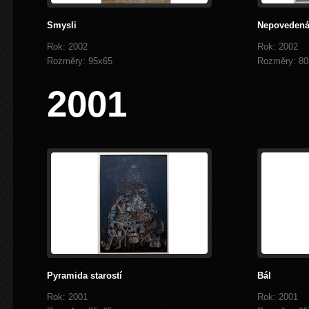
Smysli
Nepovedená 
Rok: 2002
Rok: 2002
Rozměry: 95x65
Rozměry: 80
2001
Pyramida starostí
Bál
Rok: 2001
Rok: 2001